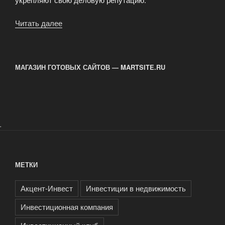
Читать далее
«Корпоративная
социальная
ответственность
в
МАГАЗИН ГОТОВЫХ САЙТОВ — MARTSITE.RU
инвестиционной
практике»
.
МЕТКИ
Акцент-Инвест
Инвестиции в недвижимость
Инвестиционная компания