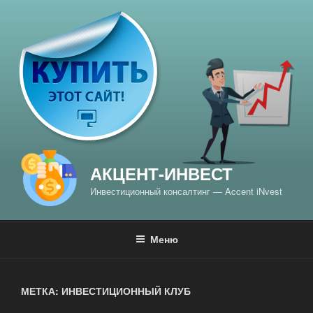
Перейти
к
содержимому
АКЦЕНТ-ИНВЕСТ
Инвестиционный консалтинг — Accent iNvest
Меню
МЕТКА: ИНВЕСТИЦИОННЫЙ КЛУБ