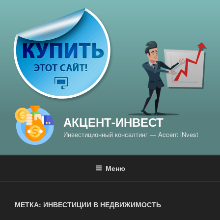
Перейти
к
содержимому
АКЦЕНТ-ИНВЕСТ
Инвестиционный консалтинг — Accent iNvest
Меню
МЕТКА: ИНВЕСТИЦИИ В НЕДВИЖИМОСТЬ