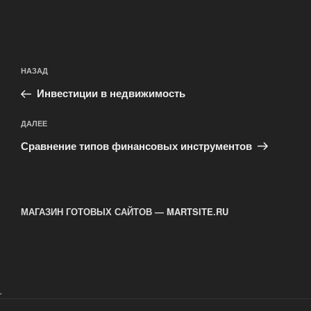
Навигация
Предыдущая
НАЗАД
по
запись:
записям
Инвестиции в недвижимость
Следующая
ДАЛЕЕ
запись
Сравнение типов финансовых инструментов
МАГАЗИН ГОТОВЫХ САЙТОВ — MARTSITE.RU
.